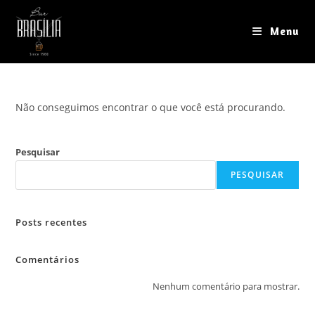
Ir
para
Menu
o
conteúdo
Não conseguimos encontrar o que você está procurando.
Pesquisar
PESQUISAR
Posts recentes
Comentários
Nenhum comentário para mostrar.