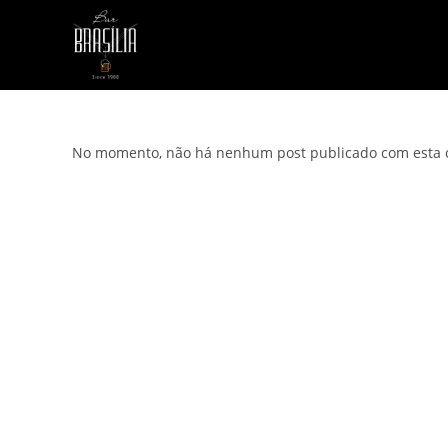
Ir
para
o
conteúdo
No momento, não há nenhum post publicado com esta c